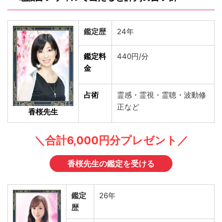
鑑定歴
24年
鑑定料
440円/分
金
占術
霊感・霊視・霊聴・波動修
正など
香桜先生
＼合計6,000円分プレゼント／
香桜先生の鑑定を受ける
鑑定
26年
歴