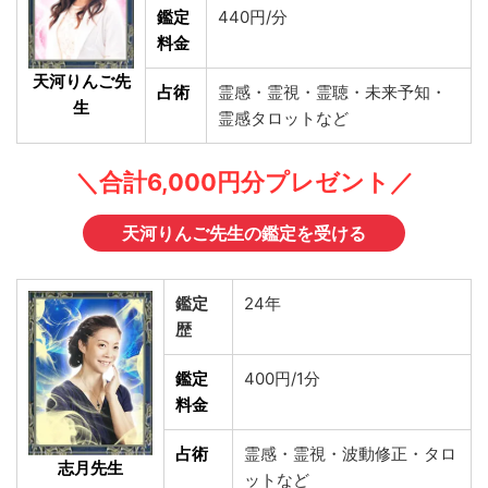
鑑定
440円/分
料金
天河りんご先
占術
霊感・霊視・霊聴・未来予知・
生
霊感タロットなど
＼合計6,000円分プレゼント／
天河りんご先生の鑑定を受ける
鑑定
24年
歴
鑑定
400円/1分
料金
占術
霊感・霊視・波動修正・タロ
志月先生
ットなど