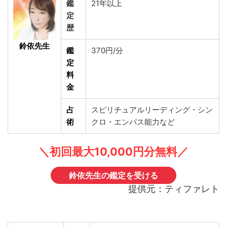
鑑
21年以上
定
歴
鈴依先生
鑑
370円/分
定
料
金
占
スピリチュアルリーディング・シン
術
クロ・エンパス能力など
＼初回最大10,000円分無料／
鈴依先生の鑑定を受ける
提供元：ティファレト