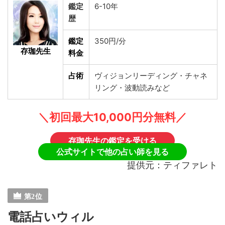
鑑定
6-10年
歴
鑑定
350円/分
存珈先生
料金
占術
ヴィジョンリーディング・チャネ
リング・波動読みなど
＼初回最大10,000円分無料／
存珈先生の鑑定を受ける
公式サイトで他の占い師を見る
提供元：ティファレト
電話占いウィル