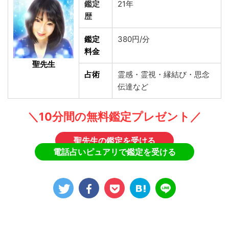
鑑定
21年
歴
鑑定
380円/分
料金
聖先生
占術
霊感・霊視・縁結び・思念
伝達など
＼10分間の無料鑑定プレゼント／
聖先生の鑑定を受ける
電話占いピュアリで鑑定を受ける