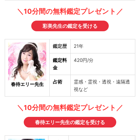
＼10分間の無料鑑定プレゼント／
彩美先生の鑑定を受ける
鑑定歴
21年
鑑定料
420円/分
金
占術
霊感・霊視・透視・遠隔透
春待エリー先生
視など
＼10分間の無料鑑定プレゼント／
春待エリー先生の鑑定を受ける