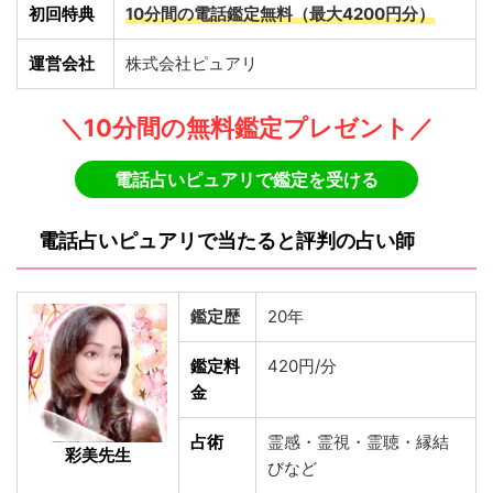
初回特典
10分間の電話鑑定無料（最大4200円分）
運営会社
株式会社ピュアリ
＼10分間の無料鑑定プレゼント／
電話占いピュアリで鑑定を受ける
電話占いピュアリで当たると評判の占い師
鑑定歴
20年
鑑定料
420円/分
金
占術
霊感・霊視・霊聴・縁結
彩美先生
びなど