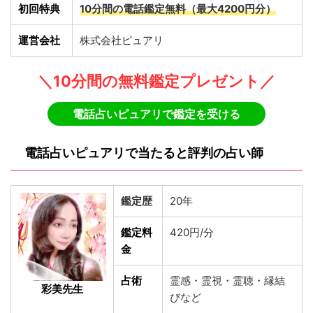
初回特典
10分間の電話鑑定無料（最大4200円分）
運営会社
株式会社ピュアリ
＼10分間の無料鑑定プレゼント／
電話占いピュアリで鑑定を受ける
電話占いピュアリで当たると評判の占い師
鑑定歴
20年
鑑定料
420円/分
金
占術
霊感・霊視・霊聴・縁結
彩美先生
びなど