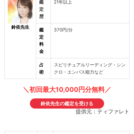
鑑
21年以上
定
歴
鈴依先生
鑑
370円/分
定
料
金
占
スピリチュアルリーディング・シン
術
クロ・エンパス能力など
＼初回最大10,000円分無料／
鈴依先生の鑑定を受ける
提供元：ティファレト