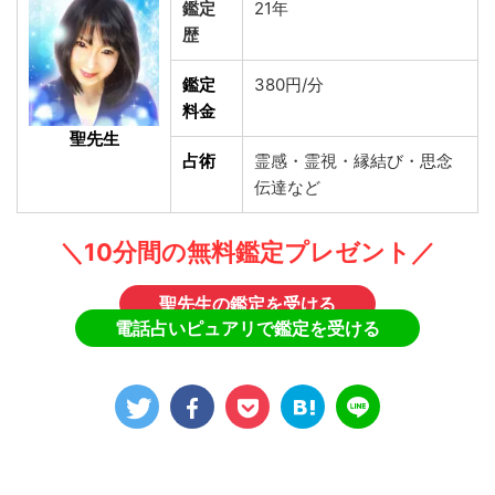
鑑定
21年
歴
鑑定
380円/分
料金
聖先生
占術
霊感・霊視・縁結び・思念
伝達など
＼10分間の無料鑑定プレゼント／
聖先生の鑑定を受ける
電話占いピュアリで鑑定を受ける