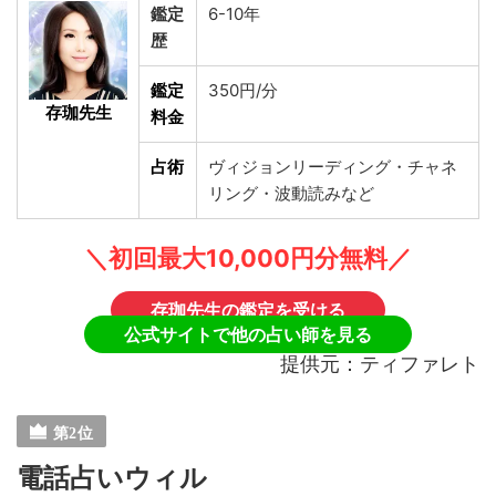
鑑定
6-10年
歴
鑑定
350円/分
存珈先生
料金
占術
ヴィジョンリーディング・チャネ
リング・波動読みなど
＼初回最大10,000円分無料／
存珈先生の鑑定を受ける
公式サイトで他の占い師を見る
提供元：ティファレト
電話占いウィル