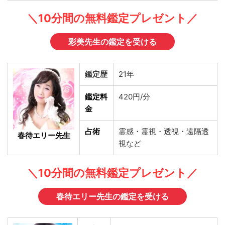
＼10分間の無料鑑定プレゼント／
彩美先生の鑑定を受ける
鑑定歴
21年
鑑定料
420円/分
金
占術
霊感・霊視・透視・遠隔透
春待エリー先生
視など
＼10分間の無料鑑定プレゼント／
春待エリー先生の鑑定を受ける