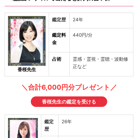
鑑定歴
24年
鑑定料
440円/分
金
占術
霊感・霊視・霊聴・波動修
正など
香桜先生
＼合計6,000円分プレゼント／
香桜先生の鑑定を受ける
鑑定
26年
歴