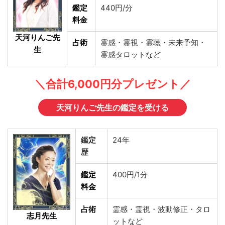
鑑定
440円/分
料金
天河りんご先
占術
霊感・霊視・霊聴・未来予知・
生
霊感タロットなど
＼合計6,000円分プレゼント／
天河りんご先生の鑑定を受ける
鑑定
24年
歴
鑑定
400円/1分
料金
占術
霊感・霊視・波動修正・タロ
志月先生
ットなど