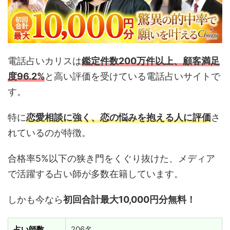
電話占いカリスは
鑑定件数200万件以上
、
顧客満足
度96.2%
と高い評価を受けている電話占いサイトで
す。
特に
恋愛相談に強く、恋の悩みを抱える人に評価
さ
れているのが特徴。
合格率5%以下の狭き門をくぐり抜けた、メディア
で活躍する占い師が多数在籍しています。
しかも今なら
初回合計最大
10,000
円分無料！
占い師数
206名