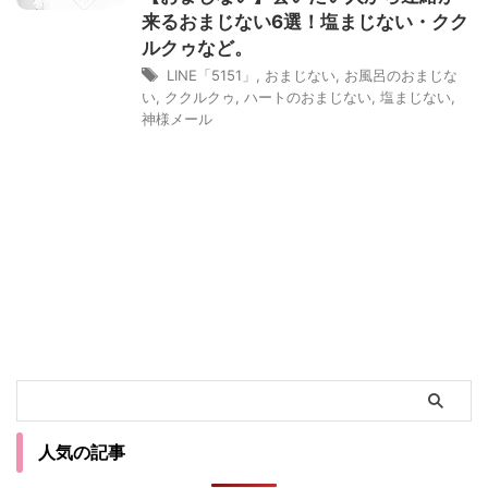
来るおまじない6選！塩まじない・クク
ルクゥなど。
LINE「5151」
,
おまじない
,
お風呂のおまじな
い
,
ククルクゥ
,
ハートのおまじない
,
塩まじない
,
神様メール
人気の記事