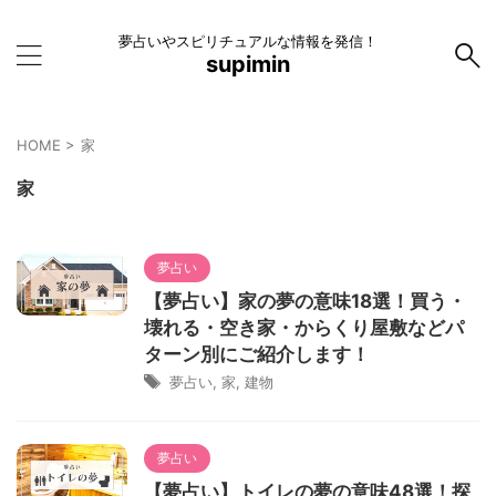
夢占いやスピリチュアルな情報を発信！
supimin
HOME
>
家
家
夢占い
【夢占い】家の夢の意味18選！買う・
壊れる・空き家・からくり屋敷などパ
ターン別にご紹介します！
夢占い
,
家
,
建物
夢占い
【夢占い】トイレの夢の意味48選！探